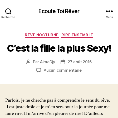
Ecoute Toi Rêver
Recherche
Menu
Catégories
RÊVE NOCTURNE
RIRE ENSEMBLE
C’est la fille la plus Sexy!
Par
AimeDjy
27 août 2016
Auteur
Date
de
de
sur
Aucun commentaire
l’article
l’article
C’est
la
fille
la
plus
Parfois, je ne cherche pas à comprendre le sens du rêve.
Sexy!
Il est juste drôle et je m’en sers pour la journée pour me
faire rire. Il m’arrive d’en pleurer de rire! D’ailleurs