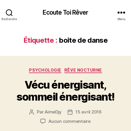
Ecoute Toi Rêver
Recherche
Menu
Étiquette :
boite de danse
Catégories
PSYCHOLOGIE
RÊVE NOCTURNE
Vécu énergisant,
sommeil énergisant!
Par
AimeDjy
15 avril 2016
Auteur
Date
de
de
sur
Aucun commentaire
l’article
l’article
Vécu