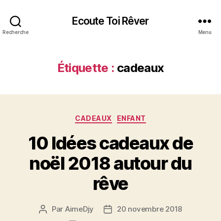
Ecoute Toi Rêver
Recherche
Menu
Étiquette :
cadeaux
Catégories
CADEAUX
ENFANT
10 Idées cadeaux de
noël 2018 autour du
rêve
Par
AimeDjy
20 novembre 2018
Auteur
Date
de
de