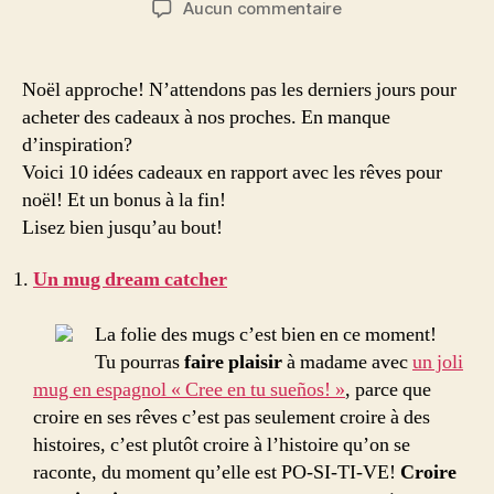
sur
Aucun commentaire
l’article
l’article
10
Idées
cadeaux
Noël approche! N’attendons pas les derniers jours pour
de
acheter des cadeaux à nos proches. En manque
noël
d’inspiration?
2018
Voici 10 idées cadeaux en rapport avec les rêves pour
autour
noël! Et un bonus à la fin!
du
Lisez bien jusqu’au bout!
rêve
Un mug dream catcher
La folie des mugs c’est bien en ce moment!
Tu pourras
faire plaisir
à madame avec
un joli
mug en espagnol « Cree en tu sueños! »
, parce que
croire en ses rêves c’est pas seulement croire à des
histoires, c’est plutôt croire à l’histoire qu’on se
raconte, du moment qu’elle est PO-SI-TI-VE!
Croire