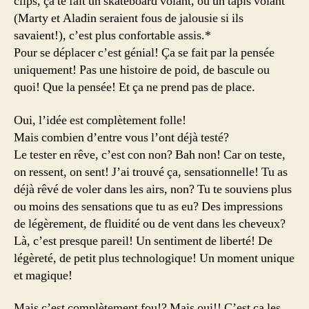
clips, ça te fait un skateboard volant, où un tapis volant
(Marty et Aladin seraient fous de jalousie si ils
savaient!), c’est plus confortable assis.*
Pour se déplacer c’est génial! Ça se fait par la pensée
uniquement! Pas une histoire de poid, de bascule ou
quoi! Que la pensée! Et ça ne prend pas de place.
Oui, l’idée est complètement folle!
Mais combien d’entre vous l’ont déjà testé?
Le tester en rêve, c’est con non? Bah non! Car on teste,
on ressent, on sent! J’ai trouvé ça, sensationnelle! Tu as
déjà rêvé de voler dans les airs, non? Tu te souviens plus
ou moins des sensations que tu as eu? Des impressions
de légèrement, de fluidité ou de vent dans les cheveux?
Là, c’est presque pareil! Un sentiment de liberté! De
légèreté, de petit plus technologique! Un moment unique
et magique!
Mais c’est complètement fou!? Mais oui!! C’est ça les