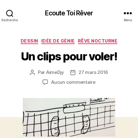
Ecoute Toi Rêver
Recherche
Menu
Catégories
DESSIN
IDÉE DE GÉNIE
RÊVE NOCTURNE
Un clips pour voler!
Par
AimeDjy
27 mars 2016
Auteur
Date
de
de
sur
Aucun commentaire
l’article
l’article
Un
clips
pour
voler!