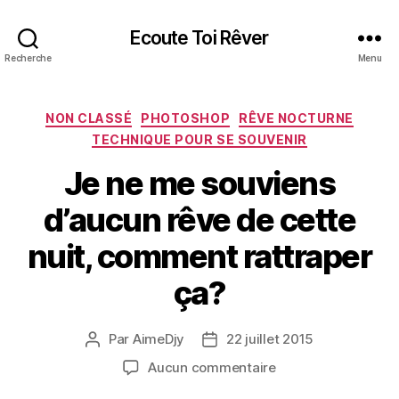
Ecoute Toi Rêver
Recherche
Menu
Catégories
NON CLASSÉ
PHOTOSHOP
RÊVE NOCTURNE
TECHNIQUE POUR SE SOUVENIR
Je ne me souviens
d’aucun rêve de cette
nuit, comment rattraper
ça?
Par
AimeDjy
22 juillet 2015
Auteur
Date
de
de
sur
Aucun commentaire
l’article
l’article
Je