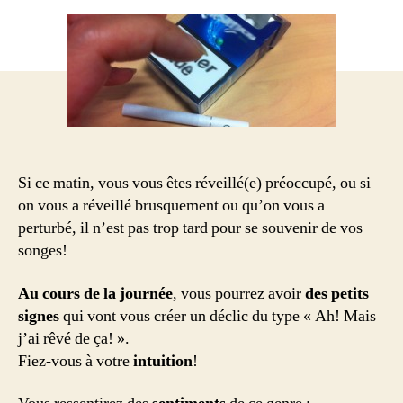
ne
me
souviens
d’aucun
rêve
de
cette
nuit,
comment
Si ce matin, vous vous êtes réveillé(e) préoccupé, ou si
rattraper
on vous a réveillé brusquement ou qu’on vous a
ça?
perturbé, il n’est pas trop tard pour se souvenir de vos
songes!
Au cours de la journée
, vous pourrez avoir
des petits
signes
qui vont vous créer un déclic du type « Ah! Mais
j’ai rêvé de ça! ».
Fiez-vous à votre
intuition
!