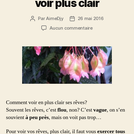
voir plus clair
Par
AimeDjy
26 mai 2016
Auteur
Date
de
de
sur
Aucun commentaire
l’article
l’article
Expérimentation
rêve
:
voir
plus
clair
Comment voir en plus clair ses rêves?
Souvent les rêves, c’est
flou
, non? C’est
vague
, on s’en
souvient
à peu près
, mais on voit pas trop…
Pour voir vos rêves, plus clair, il faut vous
exercer tous