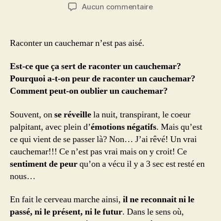
de
de
sur
Aucun commentaire
l’article
l’article
Raconter
un
cauchemar?
Raconter un cauchemar n’est pas aisé.
Est-ce que ça sert de raconter un cauchemar?
Pourquoi a-t-on peur de raconter un cauchemar?
Comment peut-on oublier un cauchemar?
Souvent, on
se réveille
la nuit, transpirant, le coeur
palpitant, avec plein d’
émotions négatifs
. Mais qu’est
ce qui vient de se passer là? Non… J’ai rêvé! Un vrai
cauchemar!!! Ce n’est pas vrai mais on y croit! Ce
sentiment de peur
qu’on a vécu il y a 3 sec est resté en
nous…
En fait le cerveau marche ainsi,
il ne reconnait ni le
passé, ni le présent, ni le futur
. Dans le sens où,