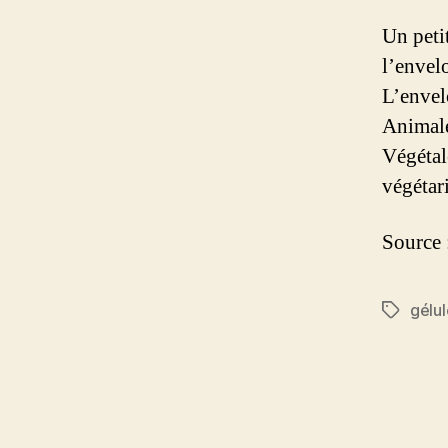
Un peti
l’envel
L’envel
Animale
Végétale
végétari
Source 
gélul
Étiquett