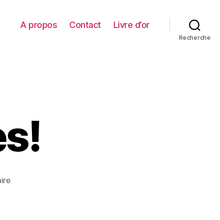
A propos
Contact
Livre d’or
Recherche
es!
sur
ire
Trop
de
gélules!