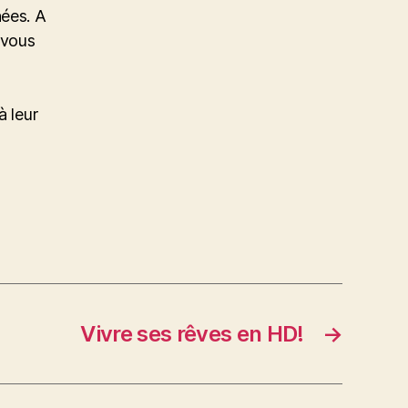
nées. A
 vous
à leur
Vivre ses rêves en HD!
→