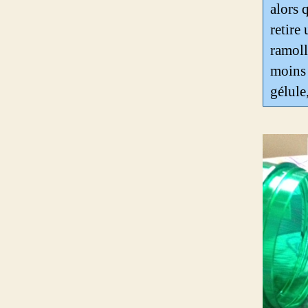
alors 
retire
ramoll
moins 
gélule,