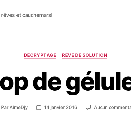
s rêves et cauchemars!
Catégories
DÉCRYPTAGE
RÊVE DE SOLUTION
op de gélul
Par
AimeDjy
14 janvier 2016
Aucun commenta
uteur
Date
e
de
article
l’article