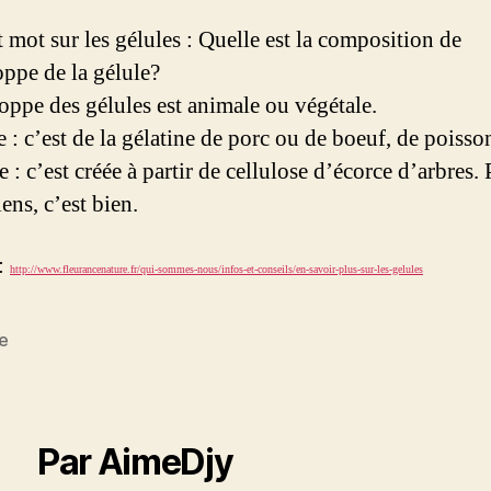
t mot sur les gélules : Quelle est la composition de
oppe de la gélule?
oppe des gélules est animale ou végétale.
 : c’est de la gélatine de porc ou de boeuf, de poisso
 : c’est créée à partir de cellulose d’écorce d’arbres. 
ens, c’est bien.
:
http://www.fleurancenature.fr/qui-sommes-nous/infos-et-conseils/en-savoir-plus-sur-les-gelules
e
es
Par AimeDjy