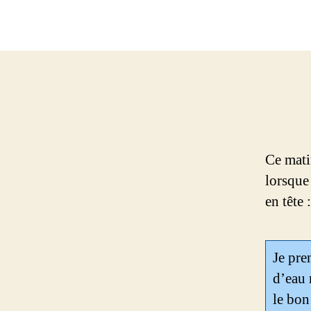
Ce mati
lorsque
en tête :
Je pre
d’eau 
le bon