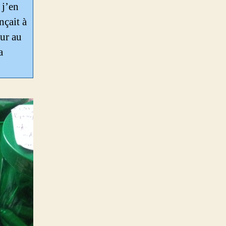
 j’en
nçait à
our au
a