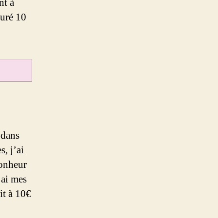
nt à
duré 10
 dans
, j’ai
bonheur
’ai mes
it à 10€