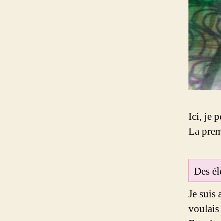
Ici, je 
La prem
Des él
Je suis 
voulais