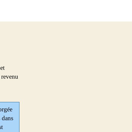
et
t revenu
gorgée
s dans
st