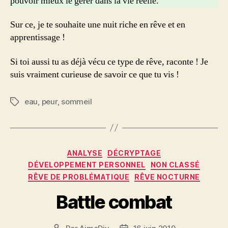
pouvoir mieux le gérer dans la vie réelle.
Sur ce, je te souhaite une nuit riche en rêve et en
apprentissage !
Si toi aussi tu as déjà vécu ce type de rêve, raconte ! Je
suis vraiment curieuse de savoir ce que tu vis !
eau
,
peur
,
sommeil
Étiquettes
Catégories
ANALYSE
DÉCRYPTAGE
DÉVELOPPEMENT PERSONNEL
NON CLASSÉ
RÊVE DE PROBLÉMATIQUE
RÊVE NOCTURNE
Battle combat