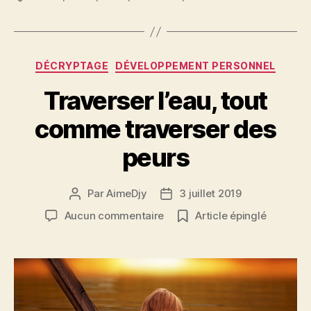
Catégories
DÉCRYPTAGE
DÉVELOPPEMENT PERSONNEL
Traverser l’eau, tout
comme traverser des
peurs
Par
AimeDjy
3 juillet 2019
Auteur
Date
de
de
sur
Aucun commentaire
Article épinglé
l’article
l’article
Traverser
l’eau,
tout
comme
traverser
des