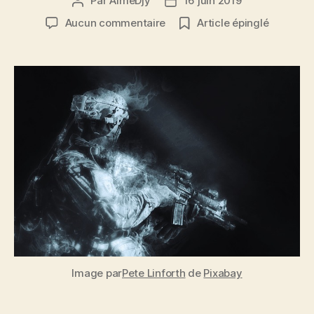
Par
AimeDjy
16 juin 2019
Auteur
Date
de
de
sur
Aucun commentaire
Article épinglé
l’article
l’article
Battle
combat
Image par
Pete Linforth
de
Pixabay