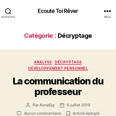
Ecoute Toi Rêver
Recherche
Menu
Catégorie :
Décryptage
Catégories
ANALYSE
DÉCRYPTAGE
DÉVELOPPEMENT PERSONNEL
La communication du
professeur
Par
AimeDjy
6 juillet 2019
Auteur
Date
de
de
sur
Aucun commentaire
Article épinglé