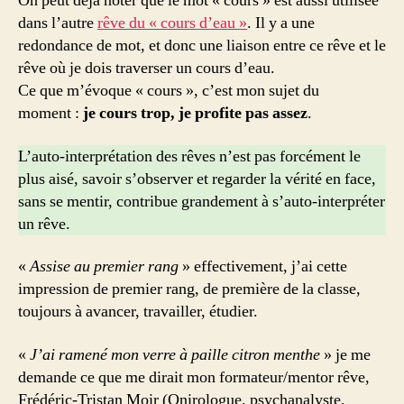
On peut déjà noter que le mot « cours » est aussi utilisée
dans l’autre
rêve du « cours d’eau »
. Il y a une
redondance de mot, et donc une liaison entre ce rêve et le
rêve où je dois traverser un cours d’eau.
Ce que m’évoque « cours », c’est mon sujet du
moment :
je cours trop, je profite pas assez
.
L’auto-interprétation des rêves n’est pas forcément le
plus aisé, savoir s’observer et regarder la vérité en face,
sans se mentir, contribue grandement à s’auto-interpréter
un rêve.
«
Assise au premier rang
» effectivement, j’ai cette
impression de premier rang, de première de la classe,
toujours à avancer, travailler, étudier.
«
J’ai ramené mon verre à paille citron menthe
» je me
demande ce que me dirait mon formateur/mentor rêve,
Frédéric-Tristan Moir (Onirologue, psychanalyste,