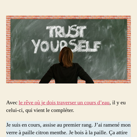
l’article
l’article
La
communication
du
professeur
Avec
le rêve où je dois traverser un cours d’eau
, il y eu
celui-ci, qui vient le compléter.
Je suis en cours, assise au premier rang. J’ai ramené mon
verre à paille citron menthe. Je bois à la paille. Ça attire