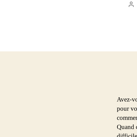
Au
de
l’a
Avez-vo
pour vo
comment
Quand ce
diffici