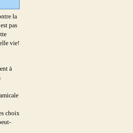
ntre la
’est pas
tte
lle vie!
ent à
s
 amicale
es choix
peut-