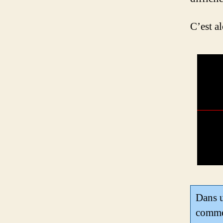
C’est a
Dans u
comme 