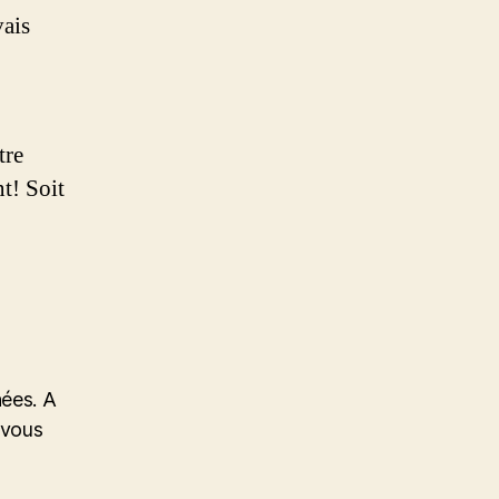
vais
tre
nt! Soit
nées. A
 vous