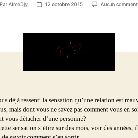
Par
AimeDjy
12 octobre 2015
Aucun comment
teur
Date
de
rticle
l’article
us déjà ressenti la sensation qu’une relation est mau
us, mais dont vous ne savez pas comment vous en sor
 vous détacher d’une personne?
tte sensation s’étire sur des mois, voir des années, il
le de savoir comment s’en sortir…