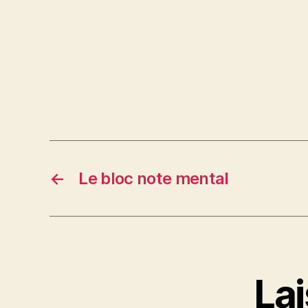
←
Le bloc note mental
La