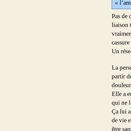
« l’am
Pas de d
liaison 
vraimen
cassure
Un rése
La pers
partir d
douleur,
Elle a 
qui ne 
Ça lui 
de vie e
être san