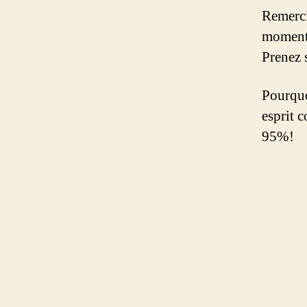
Remerci
moment
Prenez 
Pourquo
esprit c
95%!