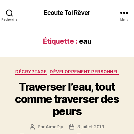
Ecoute Toi Rêver
Recherche
Menu
Étiquette :
eau
Catégories
DÉCRYPTAGE
DÉVELOPPEMENT PERSONNEL
Traverser l’eau, tout
comme traverser des
peurs
Par
AimeDjy
3 juillet 2019
Auteur
Date
de
de