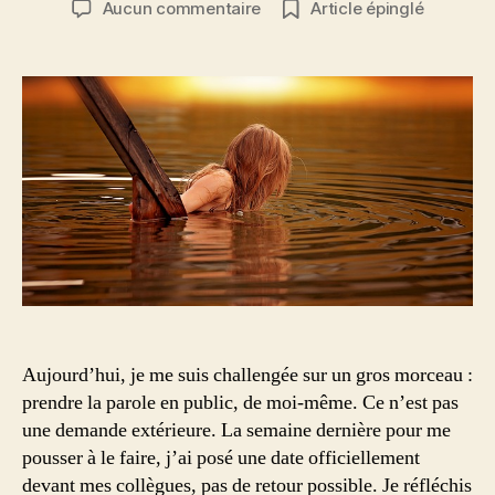
sur
Aucun commentaire
Article épinglé
l’article
l’article
Traverser
l’eau,
tout
comme
traverser
des
peurs
Aujourd’hui, je me suis challengée sur un gros morceau :
prendre la parole en public, de moi-même. Ce n’est pas
une demande extérieure. La semaine dernière pour me
pousser à le faire, j’ai posé une date officiellement
devant mes collègues, pas de retour possible. Je réfléchis