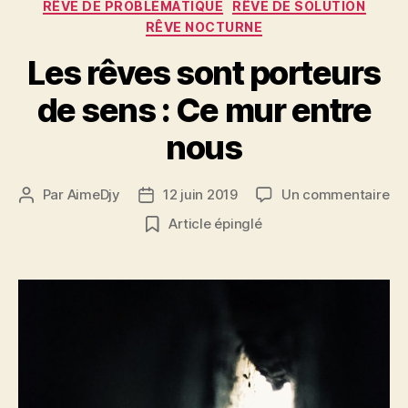
RÊVE DE PROBLÉMATIQUE
RÊVE DE SOLUTION
RÊVE NOCTURNE
Les rêves sont porteurs
de sens : Ce mur entre
nous
su
Par
AimeDjy
12 juin 2019
Un commentaire
Auteur
Date
Le
de
de
Article épinglé
rê
l’article
l’article
so
po
de
se
:
Ce
mu
en