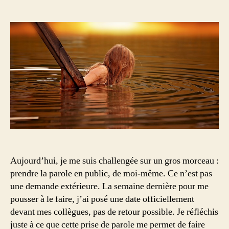
Traverser
l’eau,
tout
comme
traverser
des
peurs
Aujourd’hui, je me suis challengée sur un gros morceau :
prendre la parole en public, de moi-même. Ce n’est pas
une demande extérieure. La semaine dernière pour me
pousser à le faire, j’ai posé une date officiellement
devant mes collègues, pas de retour possible. Je réfléchis
juste à ce que cette prise de parole me permet de faire