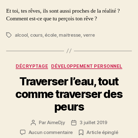
Et toi, tes rêves, ils sont aussi proches de la réalité ?
Comment est-ce que tu perçois ton rêve ?
alcool
,
cours
,
école
,
maitresse
,
verre
Étiquettes
Catégories
DÉCRYPTAGE
DÉVELOPPEMENT PERSONNEL
Traverser l’eau, tout
comme traverser des
peurs
Par
AimeDjy
3 juillet 2019
Auteur
Date
de
de
sur
Aucun commentaire
Article épinglé
l’article
l’article