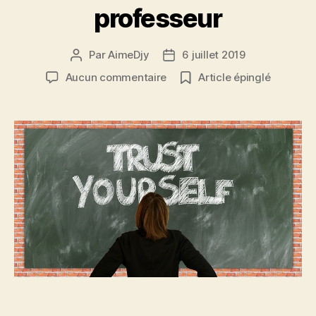
professeur
Par
AimeDjy
6 juillet 2019
Auteur
Date
de
de
sur
Aucun commentaire
Article épinglé
l’article
l’article
La
communication
du
professeur