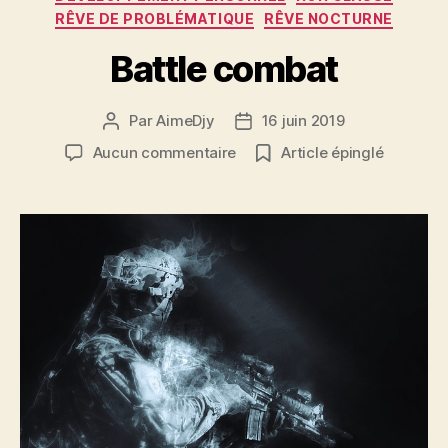
RÊVE DE PROBLÉMATIQUE
RÊVE NOCTURNE
Battle combat
Par
AimeDjy
16 juin 2019
Auteur
Date
de
de
sur
Aucun commentaire
Article épinglé
l’article
l’article
Battle
combat