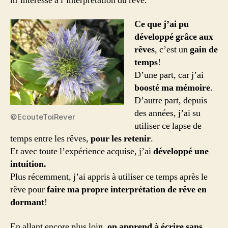
m’intéresse à l’interprétation du rêve.
Ce que j’ai pu
développé grâce aux
rêves
, c’est un
gain de
temps
!
D’une part, car j’ai
boosté ma mémoire
.
D’autre part, depuis
des années, j’ai su
©EcouteToiRever
utiliser ce lapse de
temps entre les rêves,
pour les retenir
.
Et avec toute l’expérience acquise, j’ai
développé une
intuition.
Plus récemment, j’ai appris à utiliser ce temps après le
rêve pour
faire ma propre interprétation de rêve en
dormant
!
En allant encore plus loin,
on apprend à écrire sans